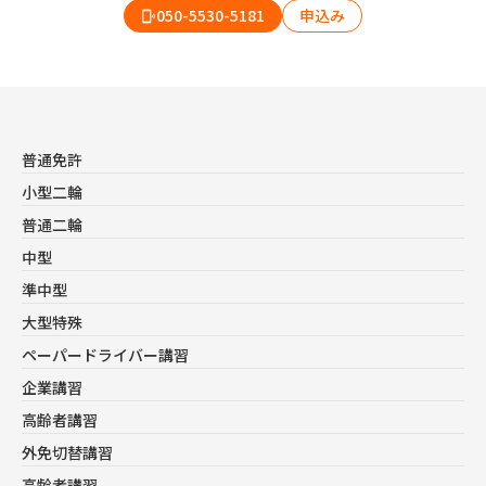
050-5530-5181
申込み
phonelink_ring
keyboard_arrow_up
普通免許
keyboard_arrow_up
小型二輪
keyboard_arrow_up
普通二輪
keyboard_arrow_up
中型
keyboard_arrow_up
準中型
keyboard_arrow_up
大型特殊
keyboard_arrow_up
ペーパードライバー講習
keyboard_arrow_up
企業講習
keyboard_arrow_up
高齢者講習
keyboard_arrow_up
外免切替講習
keyboard_arrow_up
高齢者講習