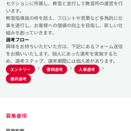
セクションに所属し、教習と並行して教習所の運営を行
います。
教習指導員の枠を超え、フロントや営業など多角的に仕
事を遂行し、お客様への価値の向上を目指し、新しい仕
組みを創っていきます。
選考フロー
興味をお持ちいただいた方は、下記にあるフォーム送信
をお願いいたします。個人にあった選考を実施するた
め、選考ステップ、選考期間には個人差があります。
chevron_right
chevron_right
chevron_right
エントリー
書類選考
人事選考
最終選考
募集要項
雇用形態