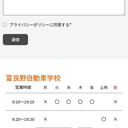
*
プライバシーポリシーに同意する
送信
富良野自動車学校
営業時間
月
火
水
木
金
土祝
日
9:20〜19:20
clear
radio_button_unchecked
radio_button_unchecked
radio_button_unchecked
radio_button_unchecked
clear
9:20〜18:20
clear
radio_button_unchecked
clear